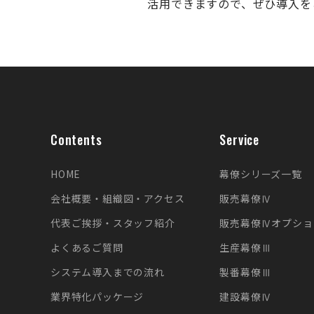
活用できますので、
ぜひ導入を
Contents
Service
HOME
幕僚シリーズ一覧
会社概要・組織図・アクセス
販売幕僚Ⅳ
代表ご挨拶・スタッフ紹介
販売幕僚Ⅳオプショ
よくあるご質問
生産幕僚Ⅲ
システム導入までの流れ
製番幕僚Ⅲ
業界特化パッケージ
建設幕僚Ⅳ