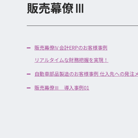
販売幕僚Ⅲ
販売幕僚Ⅳ会計ERPのお客様事例
リアルタイムな財務把握を実現！
自動車部品製造のお客様事例 仕入先への発注
販売幕僚Ⅲ 導入事例01